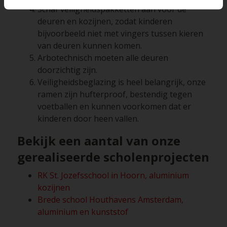
Schaf veiligheidspakketten aan voor de
deuren en kozijnen, zodat kinderen
bijvoorbeeld niet met vingers tussen kieren
van deuren kunnen komen.
Arbotechnisch moeten alle deuren
doorzichtig zijn.
Veiligheidsbeglazing is heel belangrijk, onze
ramen zijn hufterproof, bestendig tegen
voetballen en kunnen voorkomen dat er
kinderen door heen vallen.
Bekijk een aantal van
onze
gerealiseerde scholenprojecten
RK St. Jozefsschool in Hoorn, aluminium
kozijnen
Brede school Houthavens Amsterdam,
aluminium en kunststof