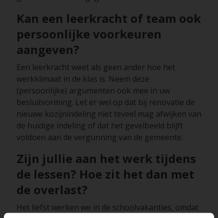
Kan een leerkracht of team ook
persoonlijke voorkeuren
aangeven?
Een leerkracht weet als geen ander hoe het
werkklimaat in de klas is. Neem deze
(persoonlijke) argumenten ook mee in uw
besluitvorming. Let er wel op dat bij renovatie de
nieuwe kozijnindeling niet teveel mag afwijken van
de huidige indeling of dat het gevelbeeld blijft
voldoen aan de vergunning van de gemeente.
Zijn jullie aan het werk tijdens
de lessen? Hoe zit het dan met
de overlast?
Het liefst werken we in de schoolvakanties, omdat