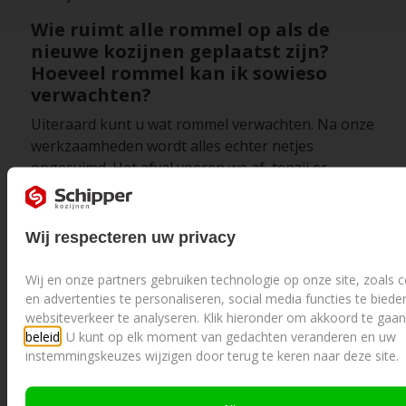
Wie ruimt alle rommel op als de
nieuwe kozijnen geplaatst zijn?
Hoeveel rommel kan ik sowieso
verwachten?
Uiteraard kunt u wat rommel verwachten. Na onze
werkzaamheden wordt alles echter netjes
opgeruimd. Het afval voeren we af, tenzij er
dingen zijn die we niet mee mogen nemen, zoals
asbesthoudende materialen. Wat we niet kunnen
voorkomen is stof, dus als we weg zijn zult u dat
Wij respecteren uw privacy
nog wel aantreffen.
Wij en onze partners gebruiken technologie op onze site, zoals
Hoeveel koffie moet ik aanbieden en
en advertenties te personaliseren, social media functies te bied
verwachten de monteurs ook een
websiteverkeer te analyseren. Klik hieronder om akkoord te ga
lunch?
beleid
. U kunt op elk moment van gedachten veranderen en uw
instemmingskeuzes wijzigen door terug te keren naar deze site.
We worden natuurlijk graag verwend, maar koffie
of thee bij onze pauzes is voldoende. Een broodje