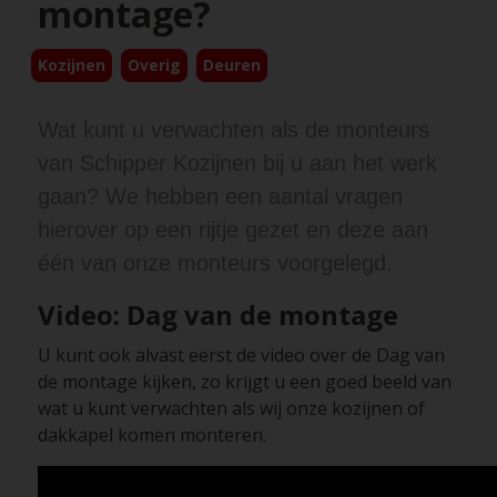
montage?
Kozijnen
Overig
Deuren
Wat kunt u verwachten als de monteurs
van Schipper Kozijnen bij u aan het werk
gaan? We hebben een aantal vragen
hierover op een rijtje gezet en deze aan
één van onze monteurs voorgelegd.
Video: Dag van de montage
U kunt ook alvast eerst de video over de Dag van
de montage kijken, zo krijgt u een goed beeld van
wat u kunt verwachten als wij onze kozijnen of
dakkapel komen monteren.