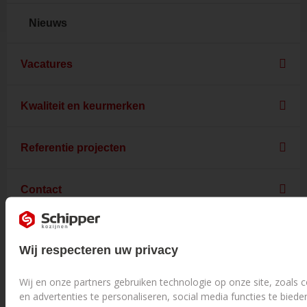
Nieuws
Vacatures
Kwaliteit en keurmerken
Referentie projecten
Contact
Onze klanten geven ons een
8.9
Wij respecteren uw privacy
Op basis van 1614 reviews
Wij en onze partners gebruiken technologie op onze site, zoals
en advertenties te personaliseren, social media functies te bied
Laat onze klanten u overtuigen