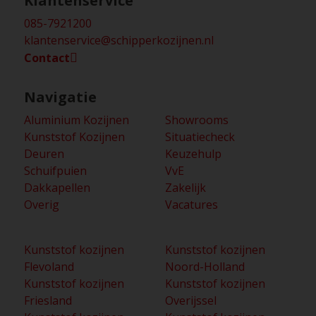
Klantenservice
085-7921200
klantenservice@schipperkozijnen.nl
Contact
Navigatie
Aluminium Kozijnen
Showrooms
Kunststof Kozijnen
Situatiecheck
Deuren
Keuzehulp
Schuifpuien
VvE
Dakkapellen
Zakelijk
Overig
Vacatures
Kunststof kozijnen
Kunststof kozijnen
Flevoland
Noord-Holland
Kunststof kozijnen
Kunststof kozijnen
Friesland
Overijssel