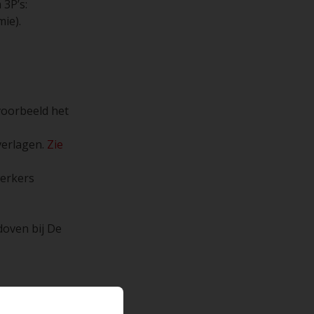
 3P’s:
mie).
voorbeeld het
verlagen.
Zie
erkers
doven bij De
extra