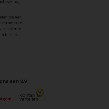
aast ook nog
elen die een
e verbeteren
rticulieren
m te zien
 ons een
8.9
uigen