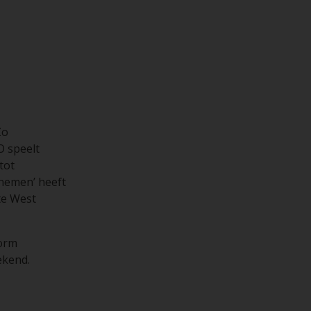
Zo
O speelt
tot
rnemen’ heeft
te West
form
ekend.