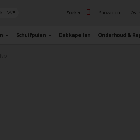
jk
VVE
Zoeken...
Showrooms
Over
en
Schuifpuien
Dakkapellen
Onderhoud & Re
vo