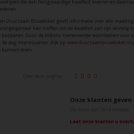
 bedrijven die een hoogwaardige kwaliteit leveren en daarn
nderen.
an Duurzaam Bouwloket geeft informatie over alle maatreg
woningeigenaar kan treffen om de kwaliteit van zijn woning t
e besparen. Door de telkens toenemende woonlasten voor pa
 de dag interessanter. Kijk op
www.duurzaambouwloket.nl
o
 u kunnen doen.
Deel deze pagina
Onze klanten geven
Op basis van 1614 reviews
Laat onze klanten u overt