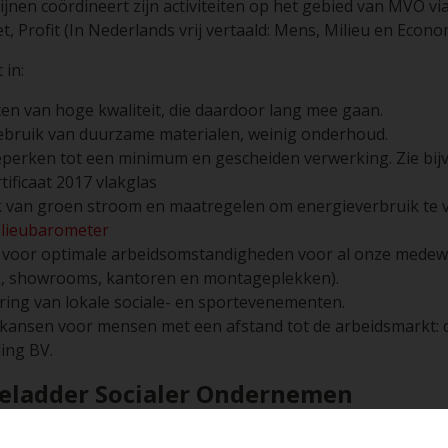
jnen coördineert zijn activiteiten op het gebied van MVO via
t, Profit (In Nederlands vrij vertaald: Mens, Milieu en Econo
 in:
en van hoge kwaliteit, die daardoor lang mee gaan.
bruik van duurzame materialen, weinig onderhoud.
eperken tot een minimum en gescheiden verwerking. Zie bij
tificaat 2017 vlakglas
 van groen stroom en maatregelen om energieverbruik te 
ilieubarometer
voor optimale arbeidsomstandigheden voor al onze medew
k, showrooms, kantoren en montageplekken).
ing van lokale sociale- en sportevenementen.
kansen voor mensen met een afstand tot de arbeidsmarkt: 
ing BV.
ieladder Socialer Ondernemen
rijgt de zorg voor kwetsbare groepen op de arbeidsmarkt 