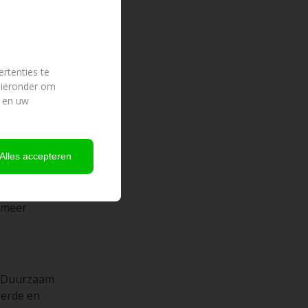
ij Schipper
de eerste
rtenties te
 hieronder om
ving,
 en uw
 een goede
Alles accepteren
ijzing en
m meer
t Duurzaam
eerde en