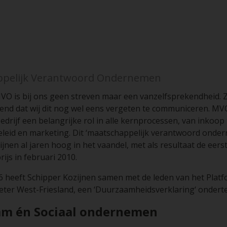
ppelijk Verantwoord Ondernemen
VO is bij ons geen streven maar een vanzelfsprekendheid. 
end dat wij dit nog wel eens vergeten te communiceren. MV
drijf een belangrijke rol in alle kernprocessen, van inkoop 
leid en marketing. Dit ‘maatschappelijk verantwoord onde
jnen al jaren hoog in het vaandel, met als resultaat de eers
ijs in februari 2010.
6 heeft Schipper Kozijnen samen met de leden van het Plat
ter West-Friesland, een ‘Duurzaamheidsverklaring‘ ondert
m én Sociaal ondernemen