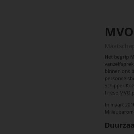
MVO
Maatscha
Het begrip M
vanzelfsprek
binnen ons be
personeelsbe
Schipper Kozi
Friese MVO pr
In maart 201
Milieubarome
Duurzaa