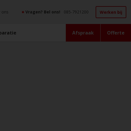
•
 ons
Vragen? Bel ons!
085-7921200
Werken bij
Afspraak
Offerte
paratie