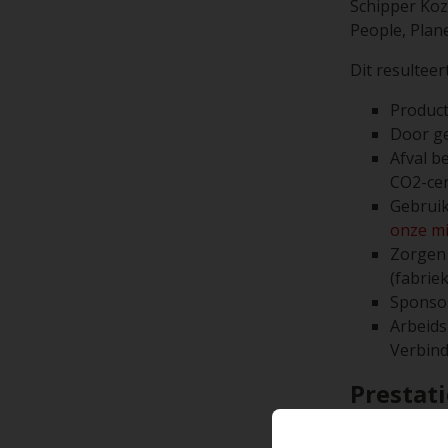
Schipper Kozi
People, Plane
Dit resulteert
Product
Door ge
Afval b
CO2-cer
Gebruik
onze m
Zorgen 
(fabrie
Sponsor
Arbeids
Verbind
Prestat
Binnen MVO k